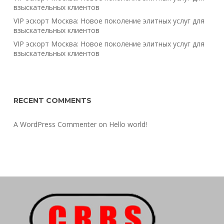
взыскательных клиентов
VIP эскорт Москва: Новое поколение элитных услуг для
взыскательных клиентов
VIP эскорт Москва: Новое поколение элитных услуг для
взыскательных клиентов
RECENT COMMENTS
A WordPress Commenter
on
Hello world!