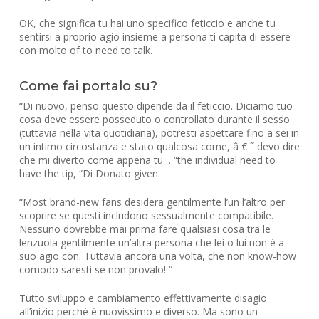
OK, che significa tu hai uno specifico feticcio e anche tu
sentirsi a proprio agio insieme a persona ti capita di essere
con molto of to need to talk.
Come fai portalo su?
“Di nuovo, penso questo dipende da il feticcio. Diciamo tuo
cosa deve essere posseduto o controllato durante il sesso
(tuttavia nella vita quotidiana), potresti aspettare fino a sei in
un intimo circostanza e stato qualcosa come, â € ˜ devo dire
che mi diverto come appena tu… “the individual need to
have the tip, “Di Donato given.
“Most brand-new fans desidera gentilmente l’un l’altro per
scoprire se questi includono sessualmente compatibile.
Nessuno dovrebbe mai prima fare qualsiasi cosa tra le
lenzuola gentilmente un’altra persona che lei o lui non è a
suo agio con. Tuttavia ancora una volta, che non know-how
comodo saresti se non provalo! “
Tutto sviluppo e cambiamento effettivamente disagio
all’inizio perché è nuovissimo e diverso. Ma sono un