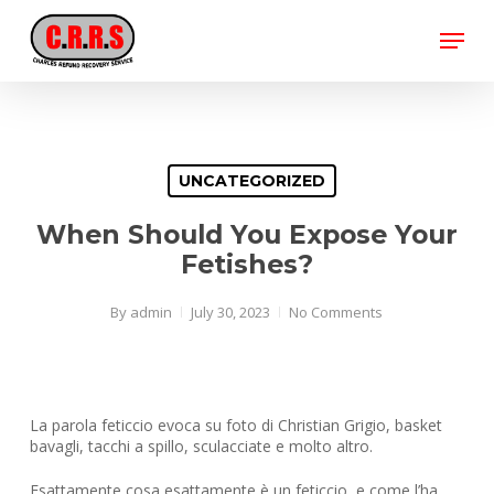
Skip
Menu
to
main
Close
content
Menu
UNCATEGORIZED
When Should You Expose Your
Fetishes?
By
admin
July 30, 2023
No Comments
La parola feticcio evoca su foto di Christian Grigio, basket
bavagli, tacchi a spillo, sculacciate e molto altro.
Esattamente cosa esattamente è un feticcio, e come l’ha