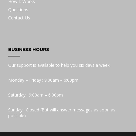
How It Works
Questions
Contact Us
BUSINESS HOURS
Our support is available to help you six days a week.
Monday – Friday : 9:00am – 6:00pm
Saturday : 9:00am – 6:00pm
Sunday : Closed (But will answer messages as soon as
possible)