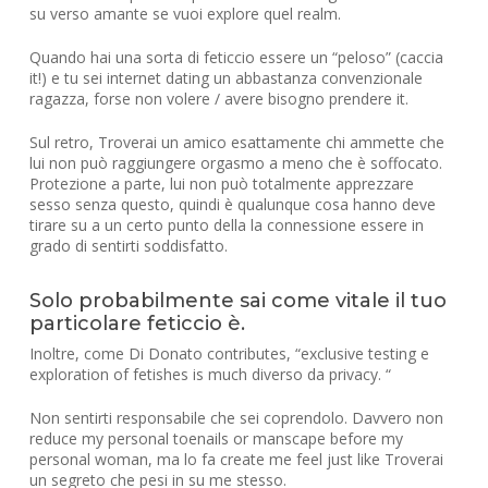
su verso amante se vuoi explore quel realm.
Quando hai una sorta di feticcio essere un “peloso” (caccia
it!) e tu sei internet dating un abbastanza convenzionale
ragazza, forse non volere / avere bisogno prendere it.
Sul retro, Troverai un amico esattamente chi ammette che
lui non può raggiungere orgasmo a meno che è soffocato.
Protezione a parte, lui non può totalmente apprezzare
sesso senza questo, quindi è qualunque cosa hanno deve
tirare su a un certo punto della la connessione essere in
grado di sentirti soddisfatto.
Solo probabilmente sai come vitale il tuo
particolare feticcio è.
Inoltre, come Di Donato contributes, “exclusive testing e
exploration of fetishes is much diverso da privacy. “
Non sentirti responsabile che sei coprendolo. Davvero non
reduce my personal toenails or manscape before my
personal woman, ma lo fa create me feel just like Troverai
un segreto che pesi in su me stesso.