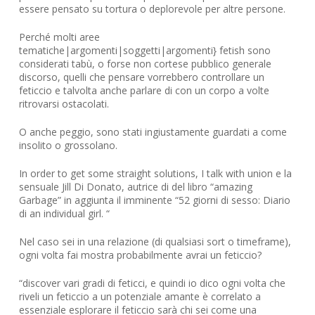
essere pensato su tortura o deplorevole per altre persone.
Perché molti aree
tematiche|argomenti|soggetti|argomenti} fetish sono
considerati tabù, o forse non cortese pubblico generale
discorso, quelli che pensare vorrebbero controllare un
feticcio e talvolta anche parlare di con un corpo a volte
ritrovarsi ostacolati.
O anche peggio, sono stati ingiustamente guardati a come
insolito o grossolano.
In order to get some straight solutions, I talk with union e la
sensuale Jill Di Donato, autrice di del libro “amazing
Garbage” in aggiunta il imminente “52 giorni di sesso: Diario
di an individual girl. “
Nel caso sei in una relazione (di qualsiasi sort o timeframe),
ogni volta fai mostra probabilmente avrai un feticcio?
“discover vari gradi di feticci, e quindi io dico ogni volta che
riveli un feticcio a un potenziale amante è correlato a
essenziale esplorare il feticcio sarà chi sei come una