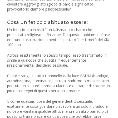
diventare aggrovigliato (gioco di parole significato)
provocatorio clamore psicosessuale?
Cosa un feticcio abituato essere:
Un feticcio era in realtà un talismano o charm che
presentato religioso definizione. Da questo, abbiamo l ‘frase
era “uno cosa irrazionalmente rispettato “per il metà del XIX
100 anni.
Across esattamente lo stesso tempo, esso trasformato in
simile a qualcosa che suscita, frequentemente
irrazionalmente, desiderio sessuale.
Capace range in tutto il pannello dalla luce BSDM (bondage,
autodisciplina, dominance, entrata, sadismo o masochismo
per tutti uninitiated) come sculacciate o sciarpe di cotone, in
più oscuri regni di questo personale mente.
E come qualsiasi cosa del genere dentro sessuale,
esattamente cosa guardare piacevole a un solo individuo è
noioso e vanilla a qualche altro, mentre un altro pair (o più)
possono trarre piacere da qualcosa che potrebbe forse